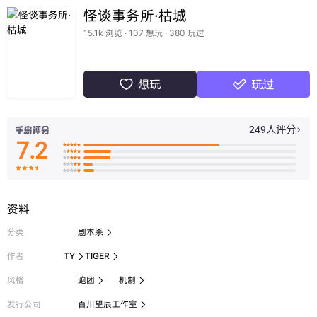
怪谈事务所·枯城
15.1k 浏览 · 107 想玩 · 380 玩过
想玩
玩过


249人评分

7.2

























资料
分类
剧本杀

作者
TY
TIGER


风格
跑团
机制


发行公司
百川望辰工作室
