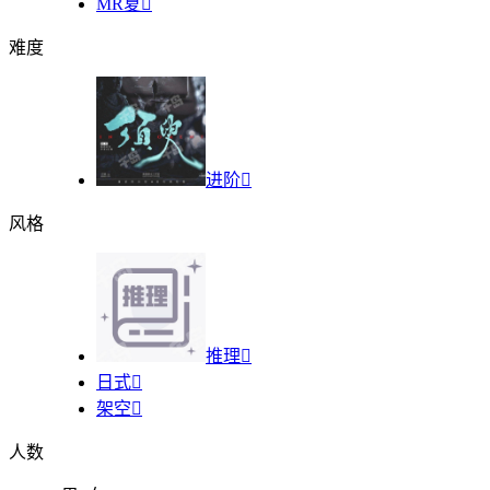
MR夏

难度
进阶

风格
推理

日式

架空

人数