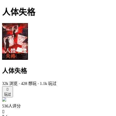
人体失格
人体失格
32k 浏览 · 428 想玩 · 1.1k 玩过

玩过
536人评分
