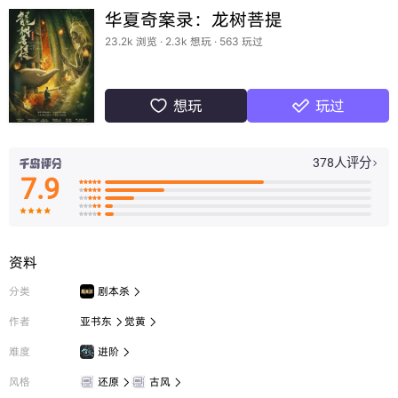
华夏奇案录：龙树菩提
23.2k 浏览 · 2.3k 想玩 · 563 玩过
想玩
玩过


378人评分

7.9

























资料
分类
剧本杀

作者
亚书东
觉黄


难度
进阶

风格
还原
古风

