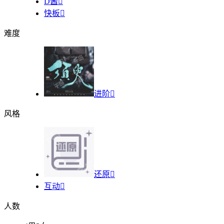
D酱

快板

难度
进阶

风格
还原

互动

人数