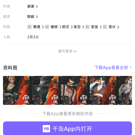
作者
谢谢

难度
烧脑

风格
推理
硬核
欧式
架空
密室
诡计






人数
3男3女
展开更多

资料图
下载App查看全部

下载App查看更多精彩内容
千岛App内打开