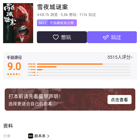
雪夜城谜案
448.7k 浏览 · 5.6k 想玩 · 11.1k 玩过
NO.1
千岛硬核高分榜
想玩
玩过


5515人评分

9.0

























打本前请先看叠甲声明！
点击查看
选择更适合自己的剧本
资料
分类
剧本杀
