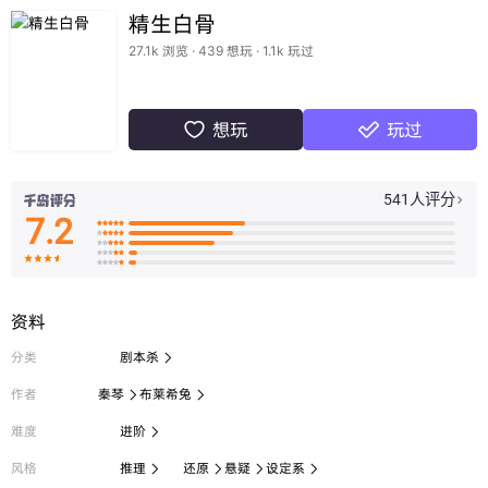
精生白骨
27.1k 浏览 · 439 想玩 · 1.1k 玩过
想玩
玩过


541人评分

7.2

























资料
分类
剧本杀

作者
秦琴
布莱希兔


难度
进阶

风格
推理
还原
悬疑
设定系



