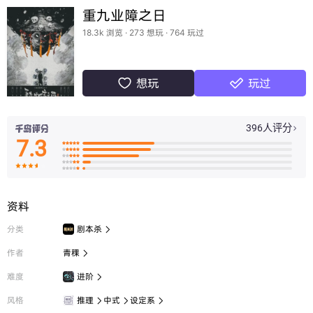
重九业障之日
18.3k 浏览 · 273 想玩 · 764 玩过
想玩
玩过


396人评分

7.3

























资料
分类
剧本杀

作者
青稞

难度
进阶

风格
推理
中式
设定系


