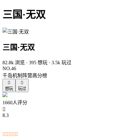
三国·无双
三国·无双
82.8k 浏览 · 395 想玩 · 3.5k 玩过
NO.46
千岛机制阵营高分榜


想玩
玩过
1660人评分

8.3




