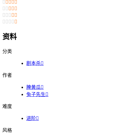




















资料
分类
剧本杀

作者
腌黄瓜

兔子先生

难度
进阶

风格