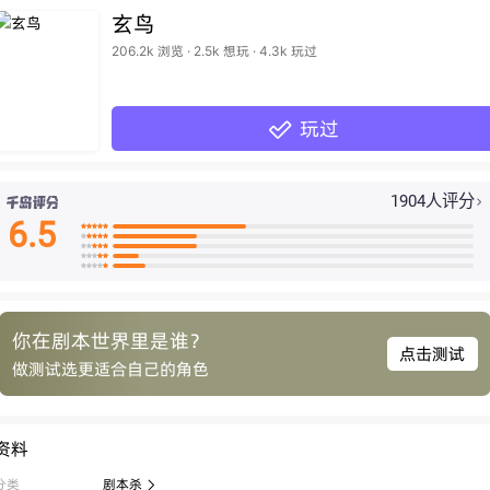
玄鸟
206.2k 浏览 · 2.5k 想玩 · 4.3k 玩过
玩过

1904人评分

6.5

























你在剧本世界里是谁？
点击测试
做测试选更适合自己的角色
资料
分类
剧本杀
