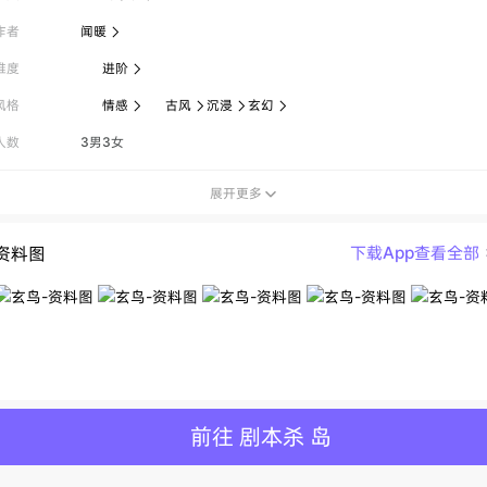
作者
闻暖

难度
进阶

风格
情感
古风
沉浸
玄幻




人数
3男3女
展开更多

资料图
下载App查看全部
前往 剧本杀 岛