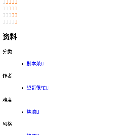




















资料
分类
剧本杀

作者
望哥很忙

难度
烧脑

风格