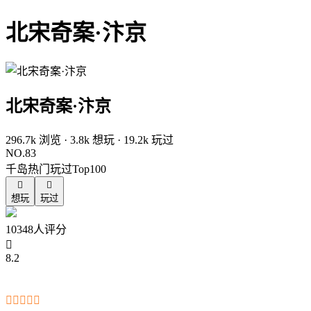
北宋奇案·汴京
北宋奇案·汴京
296.7k 浏览 · 3.8k 想玩 · 19.2k 玩过
NO.83
千岛热门玩过Top100


想玩
玩过
10348人评分

8.2




