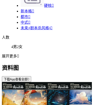
硬核

新本格

都市

中式

未来/(剧本杀风格)

人数
4男2女
展开更多

资料图
下载App查看全部
