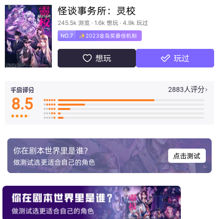
怪谈事务所：灵校
245.5k 浏览 · 1.6k 想玩 · 4.9k 玩过
NO.7
✨2023金岛奖最佳机制
想玩
玩过


2883人评分

8.5

























你在剧本世界里是谁？
点击测试
做测试选更适合自己的角色