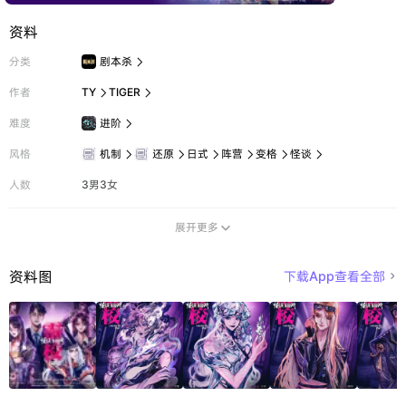
资料
分类
剧本杀

作者
TY
TIGER


难度
进阶

风格
机制
还原
日式
阵营
变格
怪谈






人数
3男3女
展开更多

资料图
下载App查看全部
