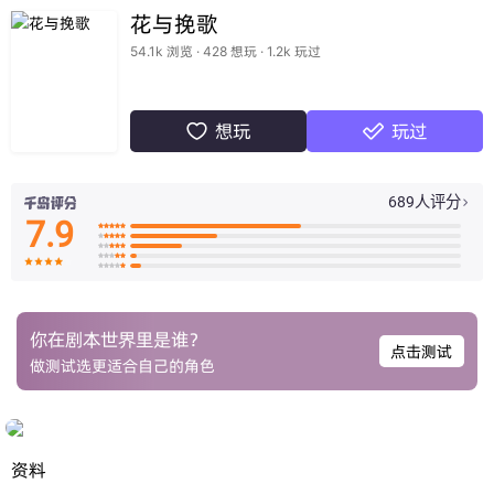
花与挽歌
54.1k 浏览 · 428 想玩 · 1.2k 玩过
想玩
玩过


689人评分

7.9

























你在剧本世界里是谁？
点击测试
做测试选更适合自己的角色
资料