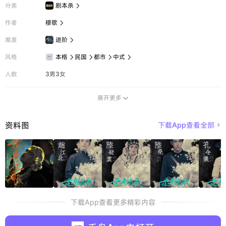
分类
剧本杀

作者
穆歌

难度
进阶

风格
本格
民国
都市
中式




人数
3男3女
展开更多

资料图
下载App查看全部

下载App查看更多精彩内容