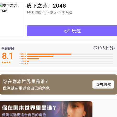
皮下之芳：2046
146k 浏览 · 1.3k 想玩 · 5.7k 玩过
玩过

3710人评分

8.1

























你在剧本世界里是谁？
点击测试
做测试选更适合自己的角色