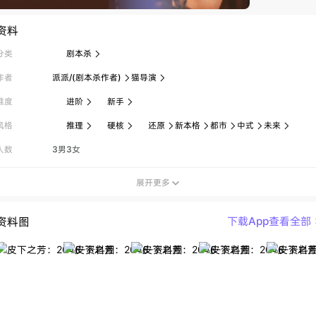
资料
分类
剧本杀

作者
派派/(剧本杀作者)
猫导演


难度
进阶
新手


风格
推理
硬核
还原
新本格
都市
中式
未来







人数
3男3女
展开更多

资料图
下载App查看全部