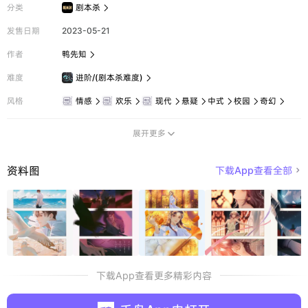
分类
剧本杀

发售日期
2023-05-21
作者
鸭先知

难度
进阶/(剧本杀难度)

风格
情感
欢乐
现代
悬疑
中式
校园
奇幻







展开更多

资料图
下载App查看全部

下载App查看更多精彩内容