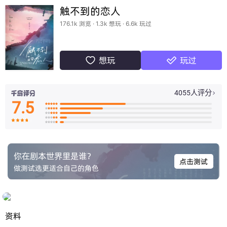
触不到的恋人
176.1k 浏览 · 1.3k 想玩 · 6.6k 玩过
想玩
玩过


4055人评分

7.5

























你在剧本世界里是谁？
点击测试
做测试选更适合自己的角色
资料