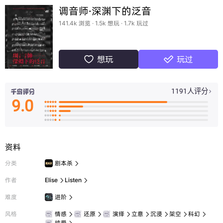
调音师·深渊下的泛音
141.4k 浏览 · 1.5k 想玩 · 1.7k 玩过
想玩
玩过


1191人评分

9.0

























资料
分类
剧本杀

作者
Elise
Listen


难度
进阶

风格
情感
还原
演绎
立意
沉浸
架空
科幻







纯爱