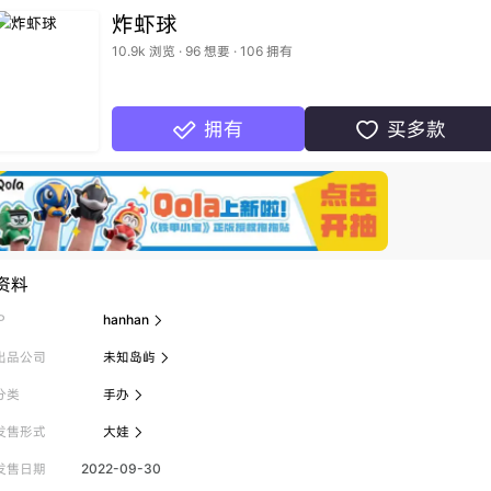
炸虾球
10.9k 浏览 · 96 想要 · 106 拥有
拥有
买多款


资料
P
hanhan

出品公司
未知岛屿

分类
手办

发售形式
大娃

发售日期
2022-09-30