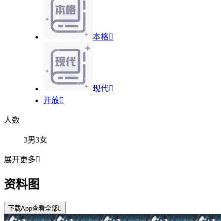
本格

现代

开放

人数
3男3女
展开更多

资料图
下载App查看全部
