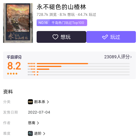
永不褪色的山楂林
728.7k 浏览 · 8.1k 想玩 · 44.7k 玩过
NO.16
千岛热门玩过Top100
想玩
玩过


23089人评分

8.2

























资料
分类
剧本杀

发售日期
2022-07-04
作者
悠南

难度
进阶
