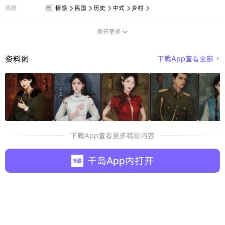
风格
情感
民国
历史
中式
乡村





展开更多

资料图
下载App查看全部

下载App查看更多精彩内容
千岛App内打开