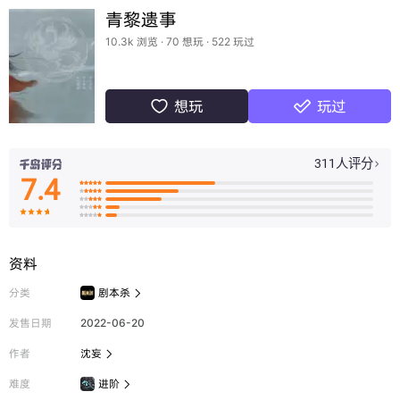
青黎遗事
10.3k 浏览 · 70 想玩 · 522 玩过
想玩
玩过


311人评分

7.4

























资料
分类
剧本杀

发售日期
2022-06-20
作者
沈妄

难度
进阶
