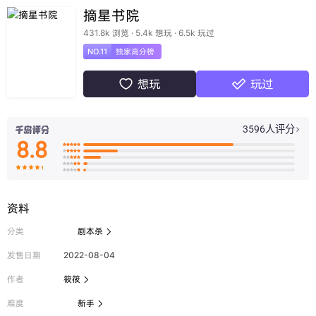
摘星书院
431.8k 浏览 · 5.4k 想玩 · 6.5k 玩过
NO.11
独家高分榜
想玩
玩过


3596人评分

8.8

























资料
分类
剧本杀

发售日期
2022-08-04
作者
筱筱

难度
新手
