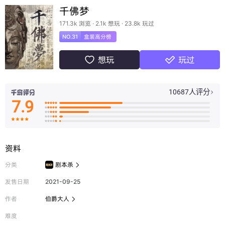
千佛梦
171.3k 浏览 · 2.1k 想玩 · 23.8k 玩过
NO.31
盒装高分榜
想玩
玩过


10687人评分

7.9

























资料
分类
剧本杀

发售日期
2021-09-25
作者
伯爵大人

难度