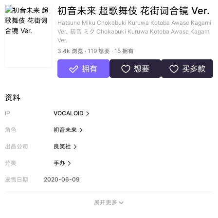
初音未来 超歌舞伎 花街词合镜 Ver.
Hatsune Miku Chokabuki Kuruwa Kotoba Awase Kagami
Ver., 初音 ミク Chokabuki Kuruwa Kotoba Awase Kagami
Ver.
3.4k 浏览 · 119 想要 · 15 拥有
拥有
想要
买多款



资料
IP
VOCALOID

角色
初音未来

出品公司
良笑社

分类
手办

发售日期
2020-06-09
展开更多
