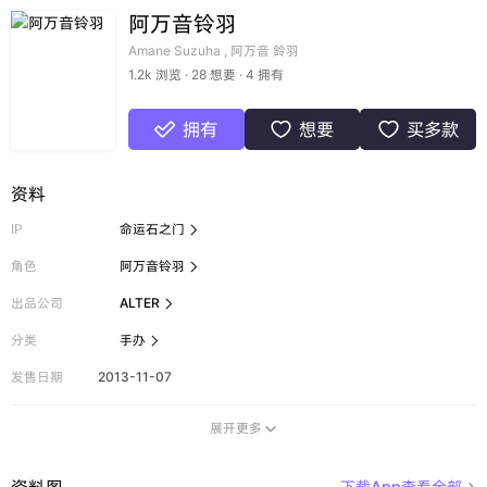
阿万音铃羽
Amane Suzuha , 阿万音 鈴羽
1.2k 浏览 · 28 想要 · 4 拥有
拥有
想要
买多款



资料
IP
命运石之门

角色
阿万音铃羽

出品公司
ALTER

分类
手办

发售日期
2013-11-07
展开更多

资料图
下载App查看全部
