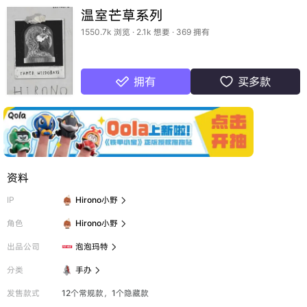
温室芒草系列
1550.7k 浏览 · 2.1k 想要 · 369 拥有
拥有
买多款


资料
IP
Hirono小野

角色
Hirono小野

出品公司
泡泡玛特

分类
手办

发售款式
12个常规款，1个隐藏款