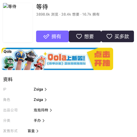
等待
3898.6k 浏览 · 38.4k 想要 · 16.7k 拥有
拥有
想要
买多款



资料
IP
Zsiga

角色
Zsiga

出品公司
泡泡玛特

分类
手办

发售形式
盲盒
