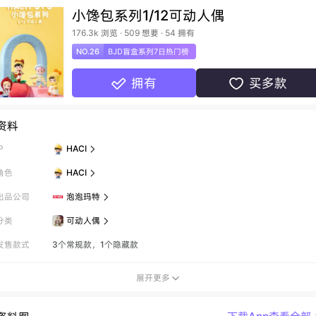
小馋包系列1/12可动人偶
176.3k 浏览 · 509 想要 · 54 拥有
NO.26
BJD盲盒系列7日热门榜
拥有
买多款


资料
P
HACI

角色
HACI

出品公司
泡泡玛特

分类
可动人偶

发售款式
3个常规款，1个隐藏款
展开更多
