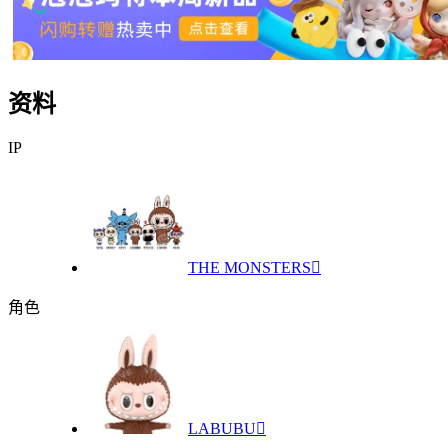
资料
IP
THE MONSTERS

角色
LABUBU
