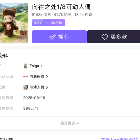
向往之处1/8可动人偶
6158k 浏览 · 41.7k 想要 · 18.2k 拥有
NO.7
BJD排行榜
拥有
买多款


资料
P
Zsiga

出品公司
泡泡玛特

分类
可动人偶

发售日期
2025-06-19
发售价格
399元/个
展开更多
