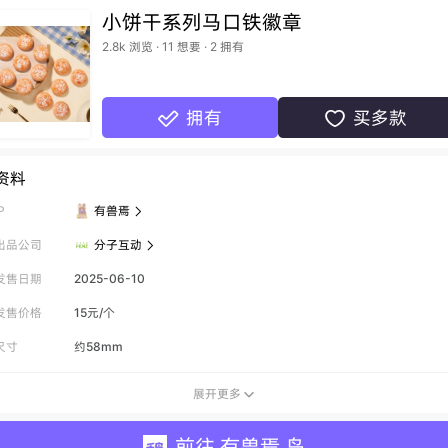
小饼干系列马口铁徽章
2.8k 浏览 · 11 想要 · 2 拥有
拥有
买多款


资料
P
有兽焉

出品公司
分子互动

发售日期
2025-06-10
发售价格
15元/个
尺寸
约58mm
展开更多

前往 有兽焉 岛