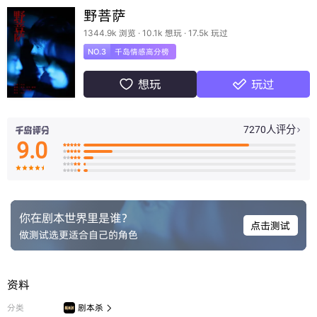
野菩萨
1344.9k 浏览 · 10.1k 想玩 · 17.5k 玩过
NO.3
千岛情感高分榜
想玩
玩过


7270人评分

9.0

























你在剧本世界里是谁？
点击测试
做测试选更适合自己的角色
资料
分类
剧本杀
