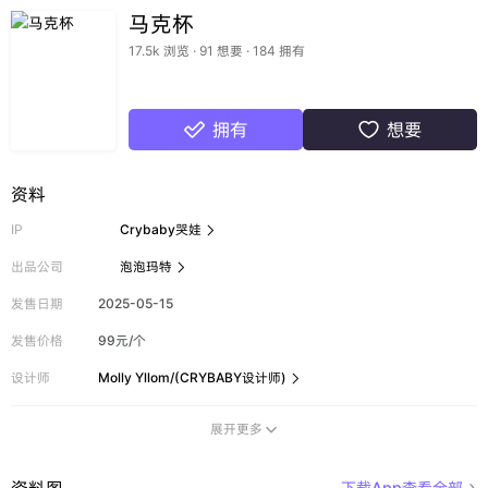
马克杯
17.5k 浏览 · 91 想要 · 184 拥有
拥有
想要


资料
IP
Crybaby哭娃

出品公司
泡泡玛特

发售日期
2025-05-15
发售价格
99元/个
设计师
Molly Yllom/(CRYBABY设计师)

展开更多

资料图
下载App查看全部
