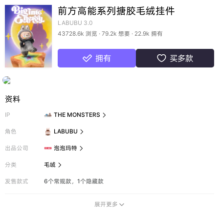
前方高能系列搪胶毛绒挂件
LABUBU 3.0
43728.6k 浏览 · 79.2k 想要 · 22.9k 拥有
拥有
买多款


资料
IP
THE MONSTERS

角色
LABUBU

出品公司
泡泡玛特

分类
毛绒

发售款式
6个常规款，1个隐藏款
展开更多
