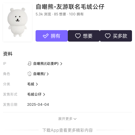
自嘲熊-友游联名毛绒公仔
5.3k 浏览 · 85 想要 · 100 拥有
拥有
想要
买多款



资料
IP
自嘲熊/(动漫IP)

角色
自嘲熊/

分类
毛绒

发售形式
毛绒公仔

发售日期
2025-04-04
展开更多

下载App查看更多精彩内容