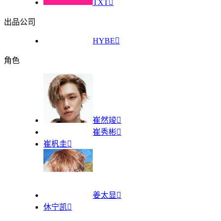
TXT

出品公司
HYBE

角色
崔然竣

崔秀彬

崔杋圭

姜太显

休宁凯
