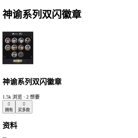
神谕系列双闪徽章
神谕系列双闪徽章
1.5k 浏览 · 2 想要


拥有
买多款
资料