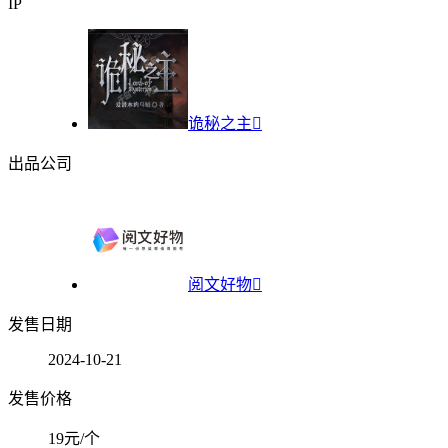
IP
诡秘之主

出品公司
阅文好物

发售日期
2024-10-21
发售价格
19元/个