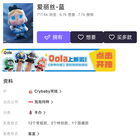
爱丽丝-蓝
711.4k 浏览 · 6.7k 想要 · 7.7k 拥有
拥有
想要
买多款



资料
IP
Crybaby哭娃

出品公司
泡泡玛特

分类
手办

发售款式
12个常规款，2个特别款，1个隐藏款
发售形式
盲盒
