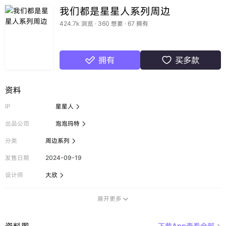
我们都是星星人系列周边
424.7k 浏览 · 360 想要 · 67 拥有
拥有
买多款


资料
IP
星星人

出品公司
泡泡玛特

分类
周边系列

发售日期
2024-09-19
设计师
大欣

展开更多

资料图
下载App查看全部
