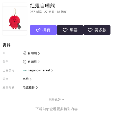
红鬼自嘲熊
967 浏览 · 27 想要 · 18 拥有
拥有
想要
买多款



资料
IP
自嘲熊

角色
自嘲熊

出品公司
nagano-market

分类
毛绒

发售形式
毛绒挂件

展开更多

下载App查看更多精彩内容