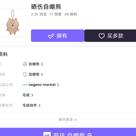
晒伤自嘲熊
2.3k 浏览 · 71 想要 · 49 拥有
拥有
买多款


资料
P
自嘲熊

角色
自嘲熊

出品公司
nagano-market

分类
毛绒

发售形式
毛绒挂件

展开更多

前往 自嘲熊 岛