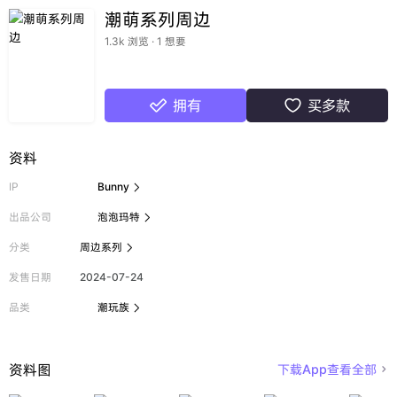
潮萌系列周边
1.3k 浏览 · 1 想要
拥有
买多款


资料
IP
Bunny

出品公司
泡泡玛特

分类
周边系列

发售日期
2024-07-24
品类
潮玩族

资料图
下载App查看全部
