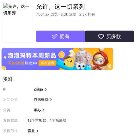
允许，这一切系列
7501.2k 浏览 · 8.3k 想要 · 2.3k 拥有
拥有
买多款


资料
IP
Zsiga

出品公司
泡泡玛特

分类
手办

发售款式
12个常规款，1个隐藏款
发售形式
盲盒
