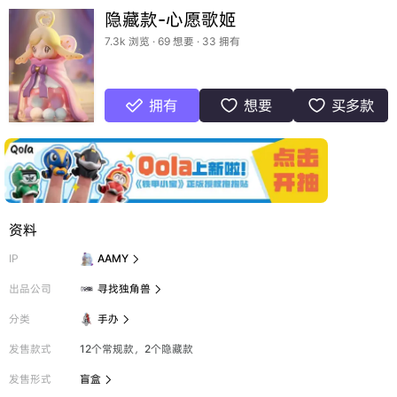
隐藏款-心愿歌姬
7.3k 浏览 · 69 想要 · 33 拥有
拥有
想要
买多款



资料
IP
AAMY

出品公司
寻找独角兽

分类
手办

发售款式
12个常规款，2个隐藏款
发售形式
盲盒
