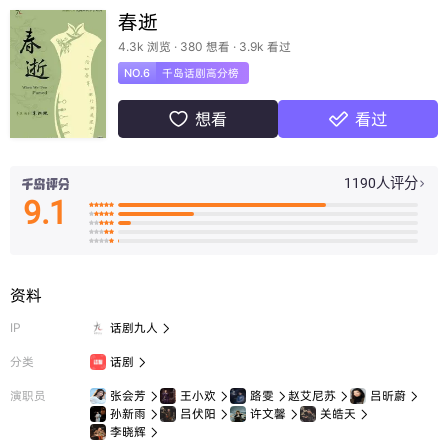
春逝
4.3k 浏览 · 380 想看 · 3.9k 看过
NO.6
千岛话剧高分榜
想看
看过


1190人评分

9.1

























资料
IP
话剧九人

分类
话剧

演职员
张会芳
王小欢
路雯
赵艾尼苏
吕昕蔚





孙新雨
吕伏阳
许文馨
关皓天




李晓辉
