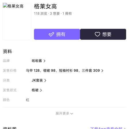
格莱女高
118 浏览 · 3 想要 · 1 拥有
拥有
想要


资料
品牌
啦啦酱

发售价格
马甲 128，褶裙 98，短袖衬衫 98，三件套 309

分类
JK套装

发售款式
格裙

颜色
红
展开更多

资料图
下载App查看全部
