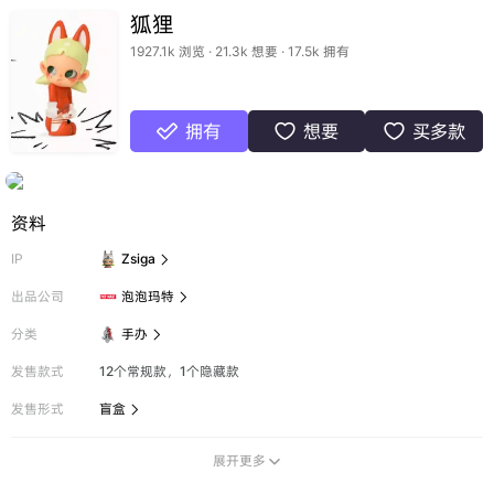
狐狸
1927.1k 浏览 · 21.3k 想要 · 17.5k 拥有
拥有
想要
买多款



资料
IP
Zsiga

出品公司
泡泡玛特

分类
手办

发售款式
12个常规款，1个隐藏款
发售形式
盲盒

展开更多
