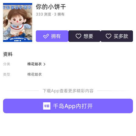
你的小饼干
333 浏览 · 3 拥有
拥有
想要
买多款



资料
分类
棉花娃衣

类型
棉花娃衣
下载App查看更多精彩内容
千岛App内打开