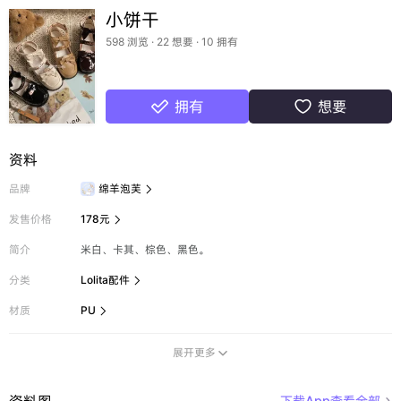
小饼干
598 浏览 · 22 想要 · 10 拥有
拥有
想要


资料
品牌
绵羊泡芙

发售价格
178元

简介
米白、卡其、棕色、黑色。
分类
Lolita配件

材质
PU

展开更多

资料图
下载App查看全部
