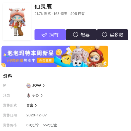
仙灵鹿
21.7k 浏览 · 163 想要 · 405 拥有
拥有
想要
买多款



资料
IP
JOVA

分类
手办

发售形式
盲盒

发售日期
2020-12-07
发售价格
69元/个，552元/盒