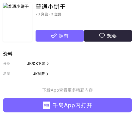
普通小饼干
73 浏览 · 3 想要
拥有
想要


资料
分类
JK/DK下装

品类
JK制服

下载App查看更多精彩内容
千岛App内打开